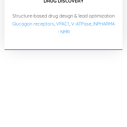
DRUG DISCOVERY
Structure-based drug design & lead optimization
Glucagon receptors
,
VPAC1
,
V-ATPase
,
INPHARMA
- NMR