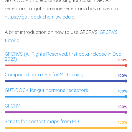
GUT-DOCK (molecular docking for class B GPCR
receptors i.a. gut hormone receptors) has moved to
https://gut-dock.chem.uw.edu.pl
A brief introduction on how to use GPCRVS:
GPCRVS
tutorial
GPCRVS (All Rights Reserved, first beta-release in Dec
2023)
100%
Compound data sets for ML training
100%
GUT-DOCK for gut hormone receptors
100%
GPCRM
100%
Scripts for contact maps from MD
100%